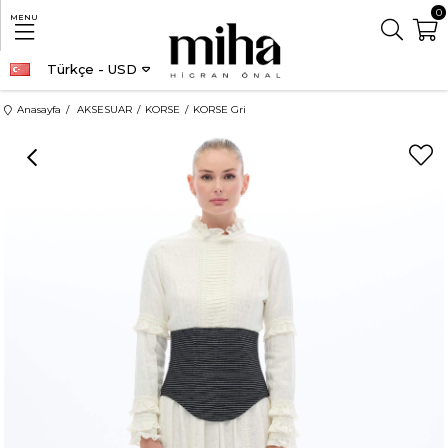
0
MENU
Türkçe - USD
Anasayfa
AKSESUAR
KORSE
KORSE Gri