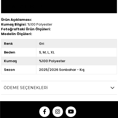
ÜRÜN ÖZELLIKLERI
Ürün Açıklaması:
Kumaş Bilgisi:
%100 Polyester
Fotoğraftaki Ürün Ölçüleri:
Modelin Ölçüleri:
Renk
Gri
Beden
S
M
L
XL
Kumaş
%100 Polyester
Sezon
2025/2026 Sonbahar - Kış
ÖDEME SEÇENEKLERI