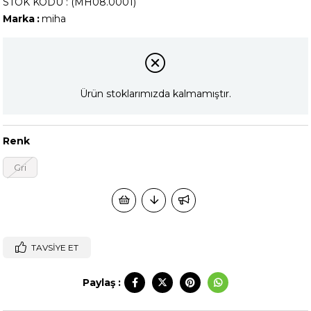
STOK KODU
(MH08.0001)
Marka
:
miha
GRI
Ürün stoklarımızda kalmamıştır.
Renk
Gri
TAVSIYE ET
Paylaş :