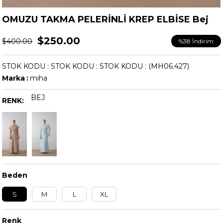
OMUZU TAKMA PELERİNLİ KREP ELBİSE Bej
$250.00
$400.00
%
38
İndirim
STOK KODU
STOK KODU
STOK KODU
(MH06.427)
Marka
:
miha
BEJ
RENK:
Beden
S
M
L
XL
Renk