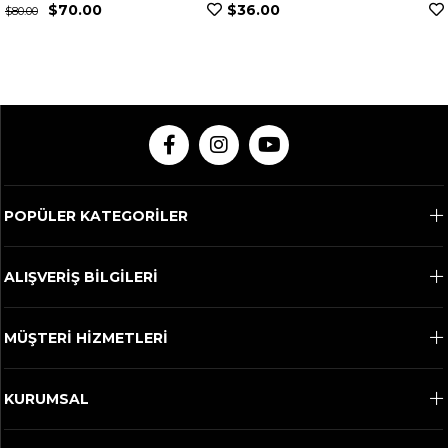
0
$36.00
$307.00
POPÜLER KATEGORİLER
ALIŞVERİŞ BİLGİLERİ
MÜŞTERİ HİZMETLERİ
KURUMSAL