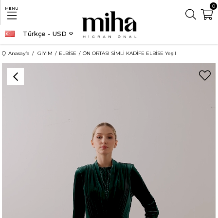
0
MENU
Türkçe - USD
Anasayfa
GİYİM
ELBİSE
ÖN ORTASI SİMLİ KADİFE ELBİSE Yeşil