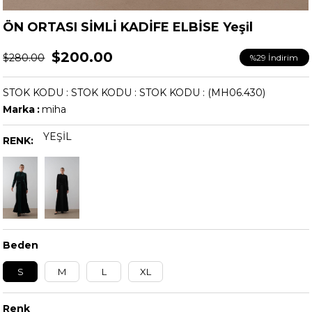
ÖN ORTASI SİMLİ KADİFE ELBİSE Yeşil
$200.00
$280.00
%
29
İndirim
STOK KODU
STOK KODU
STOK KODU
(MH06.430)
Marka
:
miha
YEŞIL
RENK:
Beden
S
M
L
XL
Renk