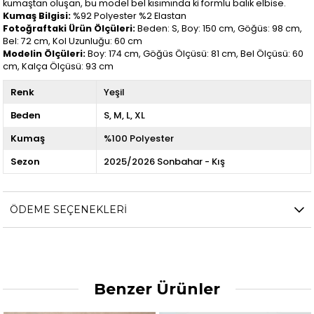
kumaştan oluşan, bu model bel kısımında ki formlu balık elbise.
Kumaş Bilgisi:
%92 Polyester %2 Elastan
Fotoğraftaki Ürün Ölçüleri:
Beden: S, Boy: 150 cm, Göğüs: 98 cm,
Bel: 72 cm, Kol Uzunluğu: 60 cm
Modelin Ölçüleri:
Boy: 174 cm, Göğüs Ölçüsü: 81 cm, Bel Ölçüsü: 60
cm, Kalça Ölçüsü: 93 cm
Renk
Yeşil
Beden
S
M
L
XL
Kumaş
%100 Polyester
Sezon
2025/2026 Sonbahar - Kış
ÖDEME SEÇENEKLERI
Benzer Ürünler