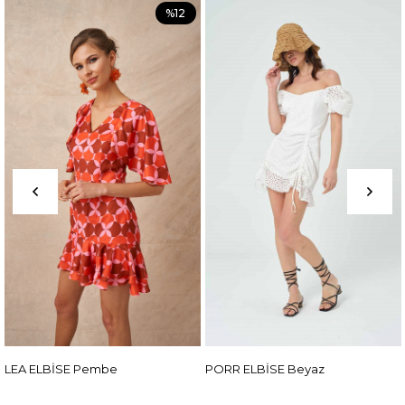
%12
embe
PORR ELBİSE Beyaz
ADEN ELBİSE F