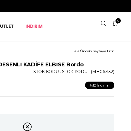
0
UTLET
İNDİRİM
< < Önceki Sayfaya Dön
ESENLİ KADİFE ELBİSE Bordo
STOK KODU
STOK KODU
(MH06.432)
%
12
İndirim