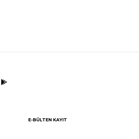
E-BÜLTEN KAYIT
Kampanyalarımızdan ve indirimlerimizden güncel
olarak haberdar olun.