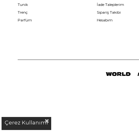
Tunik
İade Taleplerim
Trenç
Sipariş Takibi
Parfüm
Hesabım
Çerez Kullanımı