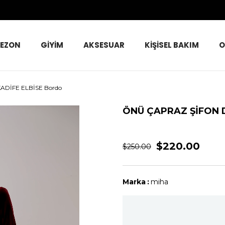
SEZON
GİYİM
AKSESUAR
KİŞİSEL BAKIM
O
ADİFE ELBİSE Bordo
ÖNÜ ÇAPRAZ ŞİFON D
$220.00
$250.00
Marka
:
miha
BORDO