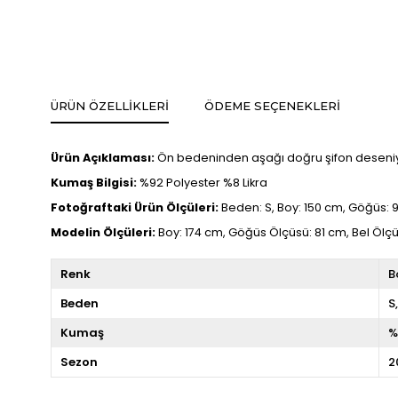
ÜRÜN ÖZELLIKLERI
ÖDEME SEÇENEKLERI
Ürün Açıklaması:
Ön bedeninden aşağı doğru şifon deseniyl
Kumaş Bilgisi:
%92 Polyester %8 Likra
Fotoğraftaki Ürün Ölçüleri:
Beden: S, Boy: 150 cm, Göğüs: 9
Modelin Ölçüleri:
Boy: 174 cm, Göğüs Ölçüsü: 81 cm, Bel Ölç
Renk
B
Beden
S
Kumaş
%
Sezon
2