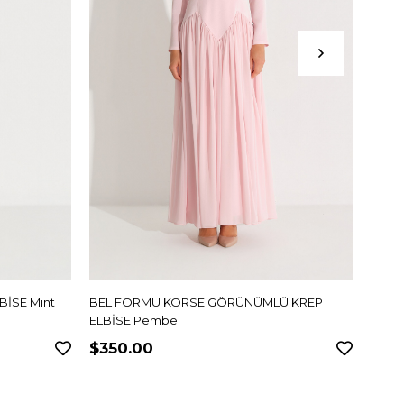
İSE Mint
BEL FORMU KORSE GÖRÜNÜMLÜ KREP
BEL 
ELBİSE Pembe
ELBİS
$350.00
$35