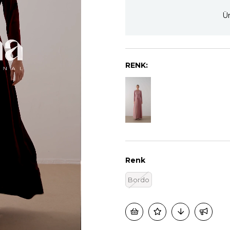
Ür
RENK:
Renk
Bordo