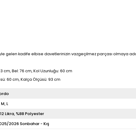
e gelen kadife elbise davetlerinizin vazgeçilmez parçası olmaya ad
3 cm, Bel: 76 cm, Kol Uzunluğu: 60 cm
üsü: 60 cm, Kalça Ölçüsü: 93 cm
ordo
M
L
12 Likra
%88 Polyester
025/2026 Sonbahar - Kış