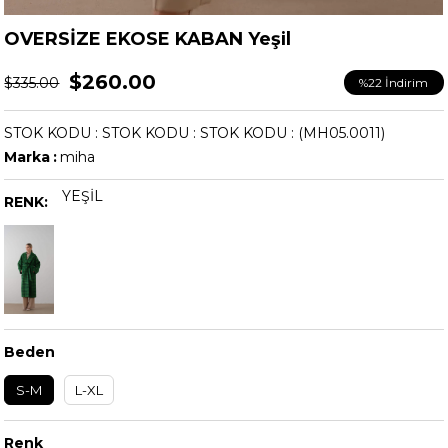
OVERSİZE EKOSE KABAN Yeşil
$260.00
$335.00
%
22
İndirim
STOK KODU
STOK KODU
STOK KODU
(MH05.0011)
Marka
:
miha
YEŞIL
RENK:
Beden
S-M
L-XL
Renk