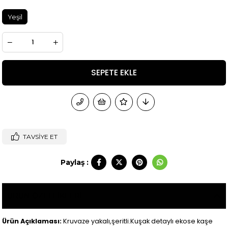
Yeşil
TAVSIYE ET
Paylaş :
ÜRÜN ÖZELLIKLERI
Ürün Açıklaması:
Kruvaze yakalı,şeritli.Kuşak detaylı ekose kaşe