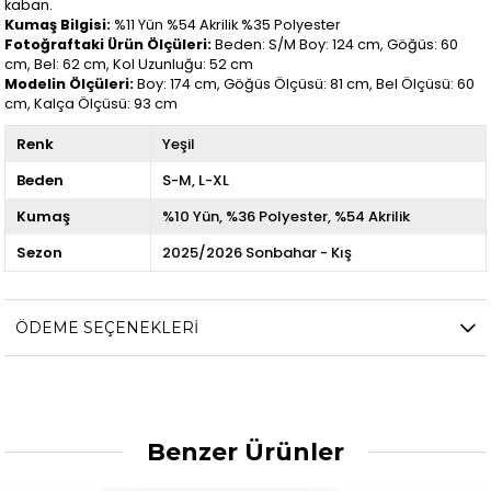
kaban.
Kumaş Bilgisi:
%11 Yün %54 Akrilik %35 Polyester
Fotoğraftaki Ürün Ölçüleri:
Beden: S/M Boy: 124 cm, Göğüs: 60
cm, Bel: 62 cm, Kol Uzunluğu: 52 cm
Modelin Ölçüleri:
Boy: 174 cm, Göğüs Ölçüsü: 81 cm, Bel Ölçüsü: 60
cm, Kalça Ölçüsü: 93 cm
Renk
Yeşil
Beden
S-M
L-XL
Kumaş
%10 Yün
%36 Polyester
%54 Akrilik
Sezon
2025/2026 Sonbahar - Kış
ÖDEME SEÇENEKLERI
Benzer Ürünler