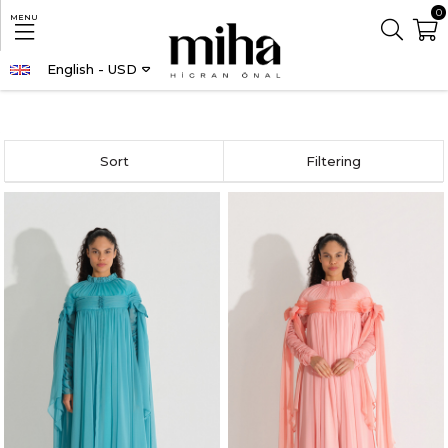
0
MENU
English - USD
Homepage
NEW SEASON
Sort
Filtering