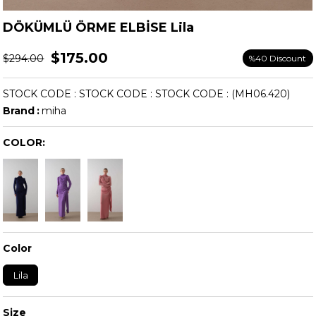
DÖKÜMLÜ ÖRME ELBİSE Lila
$175.00
$294.00
%
40
Discount
STOCK CODE
STOCK CODE
STOCK CODE
(MH06.420)
Brand
:
miha
COLOR:
Color
Lila
Size