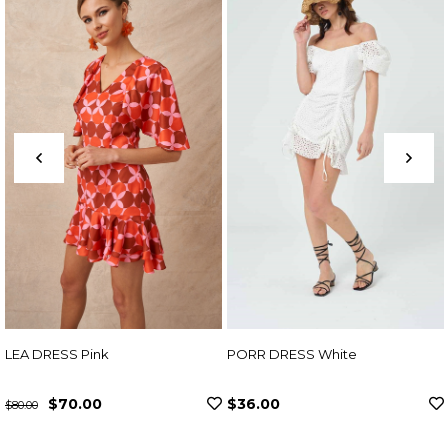
ink
PORR DRESS White
ADEN DRESS 
00
$36.00
$307.00