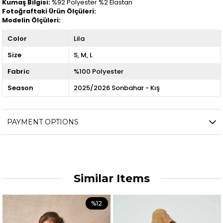
Kumaş Bilgisi:
%92 Polyester %2 Elastan
Fotoğraftaki Ürün Ölçüleri:
Modelin Ölçüleri:
Color
Lila
Size
S
M
L
Fabric
%100 Polyester
Season
2025/2026 Sonbahar - Kış
PAYMENT OPTIONS
Similar Items
%12