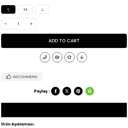
S
M
L
RECOMMEND
Paylaş :
ITEM FEATURES
Ürün Açıklaması: